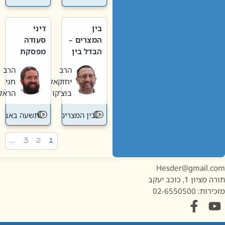
בין
דיני
המצרים –
סעודה
הבדל בין
מפסקת
אבלות
וערב
הרב
הרב
חדשה
תשעה
יחזקאל
חגי
לישנה
באב
בוצ'קו
הראל
בין המצרים
תשעה באב
…
3
2
1
Hesder@gmail.c
מציון 1, כוכב יעקב
ות: 02-6550500