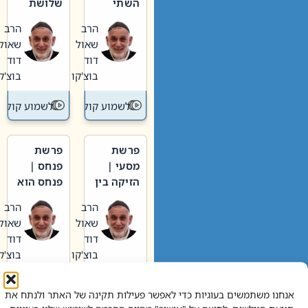
השתי
שלושת
וערב של
האבות
הרב
הרב
חיינו
שאול
שאול
דוד
דוד
בוצ'קו
בוצ'קו
לשמוע קול תורה – מדרש בפרשה
לשמוע קול תור
פרשת
פרשת
מסעי |
פנחס |
הזיקה בין
פנחס הוא
הכהן
אליהו: בין
הרב
הרב
הגדול לעם
קנאות
שאול
שאול
הורסת
דוד
דוד
לקנאות
בוצ'קו
בוצ'קו
בונה
לשמוע קול תורה – מדרש בפרשה
לשמוע קול תור
אנחנו משתמשים בעוגיות כדי לאפשר פעילות תקינה של האתר ולנתח את