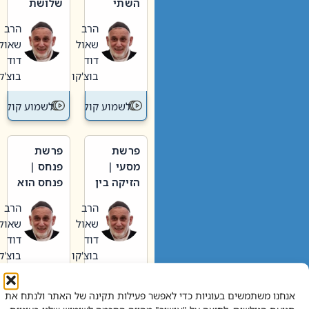
השתי
שלושת
וערב של
האבות
הרב
הרב
חיינו
שאול
שאול
דוד
דוד
בוצ'קו
בוצ'קו
לשמוע קול תורה – מדרש בפרשה
לשמוע קול תור
פרשת
פרשת
מסעי |
פנחס |
הזיקה בין
פנחס הוא
הכהן
אליהו: בין
הרב
הרב
הגדול לעם
קנאות
שאול
שאול
הורסת
דוד
דוד
לקנאות
בוצ'קו
בוצ'קו
בונה
לשמוע קול תורה – מדרש בפרשה
לשמוע קול תור
אנחנו משתמשים בעוגיות כדי לאפשר פעילות תקינה של האתר ולנתח את