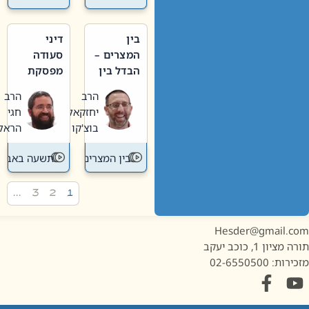
בין
דיני
המצרים –
סעודה
הבדל בין
מפסקת
אבלות
וערב
הרב
הרב
חדשה
תשעה
יחזקאל
חגי
לישנה
באב
בוצ'קו
הראל
בין המצרים
תשעה באב
…
3
2
1
Hesder@gmail.c
מציון 1, כוכב יעקב
ות: 02-6550500