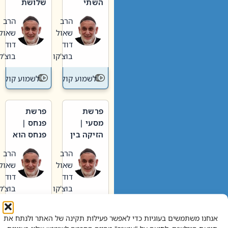
השתי
שלושת
וערב של
האבות
הרב
הרב
חיינו
שאול
שאול
דוד
דוד
בוצ'קו
בוצ'קו
לשמוע קול תורה – מדרש בפרשה
לשמוע קול תור
פרשת
פרשת
מסעי |
פנחס |
הזיקה בין
פנחס הוא
הכהן
אליהו: בין
הרב
הרב
הגדול לעם
קנאות
שאול
שאול
הורסת
דוד
דוד
לקנאות
בוצ'קו
בוצ'קו
בונה
לשמוע קול תורה – מדרש בפרשה
לשמוע קול תור
אנחנו משתמשים בעוגיות כדי לאפשר פעילות תקינה של האתר ולנתח את