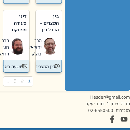
בין
דיני
המצרים –
סעודה
הבדל בין
מפסקת
אבלות
וערב
הרב
הרב
חדשה
תשעה
יחזקאל
חגי
לישנה
באב
בוצ'קו
הראל
בין המצרים
תשעה באב
…
3
2
1
Hesder@gmail.c
מציון 1, כוכב יעקב
ות: 02-6550500