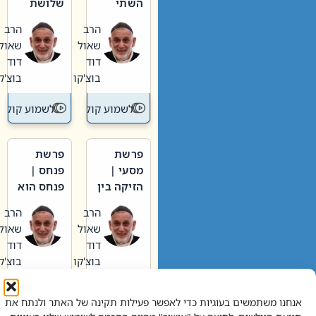
השתי
שלושת
וערב של
האבות
הרב
הרב
חיינו
שאול
שאול
דוד
דוד
בוצ'קו
בוצ'קו
לשמוע קול תורה – מדרש בפרשה
לשמוע קול תור
פרשת
פרשת
מסעי |
פנחס |
הזיקה בין
פנחס הוא
הכהן
אליהו: בין
הרב
הרב
הגדול לעם
קנאות
שאול
שאול
הורסת
דוד
דוד
לקנאות
בוצ'קו
בוצ'קו
בונה
לשמוע קול תורה – מדרש בפרשה
לשמוע קול תור
אנחנו משתמשים בעוגיות כדי לאפשר פעילות תקינה של האתר ולנתח את