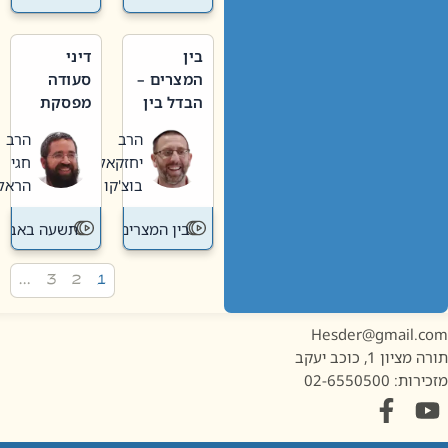
בין
דיני
המצרים –
סעודה
הבדל בין
מפסקת
אבלות
וערב
הרב
הרב
חדשה
תשעה
יחזקאל
חגי
לישנה
באב
בוצ'קו
הראל
בין המצרים
תשעה באב
…
3
2
1
Hesder@gmail.c
מציון 1, כוכב יעקב
ות: 02-6550500