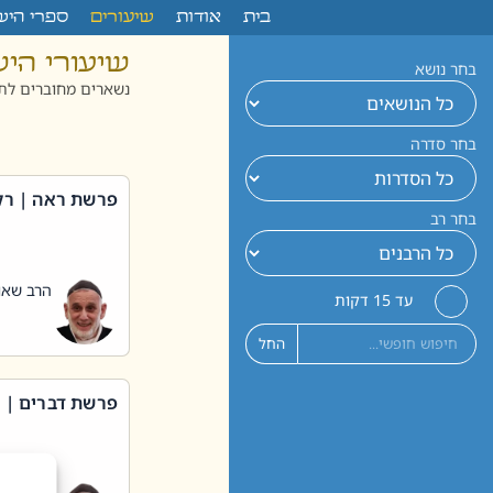
לתוכן
בית
אודות
שיעורים
ספרי היש
שיעורי הי
בחר נושא
נשארים מחוברים לתו
בחר סדרה
פרשת ראה | רק
בחר רב
הרב שאול
עד 15 דקות
החל
פרשת דברים | 