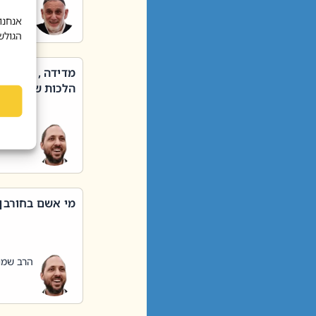
הרב שאול
אנחנו
הגולש
מדידה , קניה ,
הלכות שבת – סי
הרב שמו
מי אשם בחורבן
הרב שמו