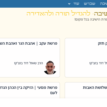
יבה
שבו”ש
עוד
שיבה
· להגדיל תורה ולהאדירה
רת הישיבה בכל מקום!
 חזק
פרשת עקב | אהבת הגר ואהבת הש
 דוד בוצ'קו
הרב שאול דוד בוצ'קו
שלושת האבות
פרשת מסעי | הזיקה בין הכהן הגדו
לעם