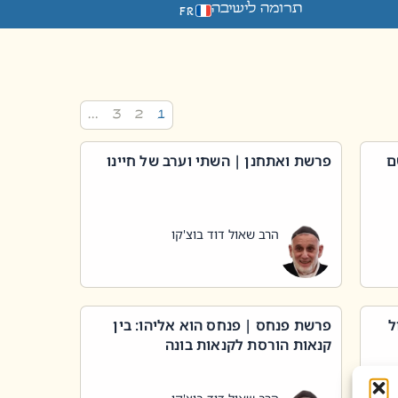
תרומה לישיבה
FR
…
3
2
1
ם
פרשת ואתחנן | השתי וערב של חיינו
הרב שאול דוד בוצ'קו
ל
פרשת פנחס | פנחס הוא אליהו: בין
קנאות הורסת לקנאות בונה