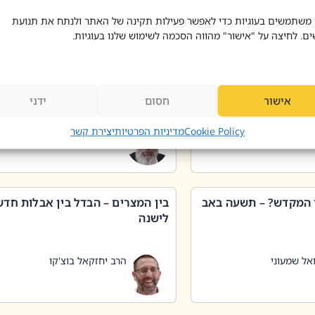
 דוד בוצ'קו
הרב שאול דוד בוצ'קו
 משתמשים בעוגיות כדי לאפשר פעילות תקינה של האתר ולנתח את תנועת
ים. לחיצה על "אישור" מהווה הסכמה לשימוש שלנו בעוגיות.
 שטיפת כלים בשבת –
ליקוטי מוהר"ן תניינא – גם לצדיקי
מן שכג
האמת יש ביטול תורה
אישור
חסום
ידני
אל שמעוני
הרב יאיר בידני
Cookie Policy
מדיניות הפרטיות
יצירת קשר
 המקדש? – תשעה באב
בין המצרים – הבדל בין אבלות חד
לישנה
אל שמעוני
הרב יחזקאל בוצ'קו