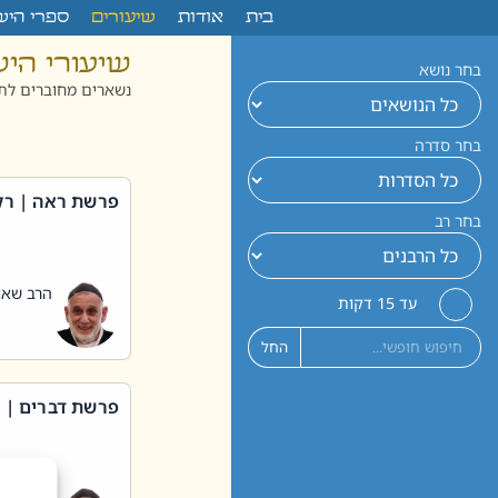
לתוכן
בית
אודות
שיעורים
ספרי היש
שיעורי הי
בחר נושא
נשארים מחוברים לתו
בחר סדרה
פרשת ראה | רק
בחר רב
הרב שאול
עד 15 דקות
החל
פרשת דברים | 