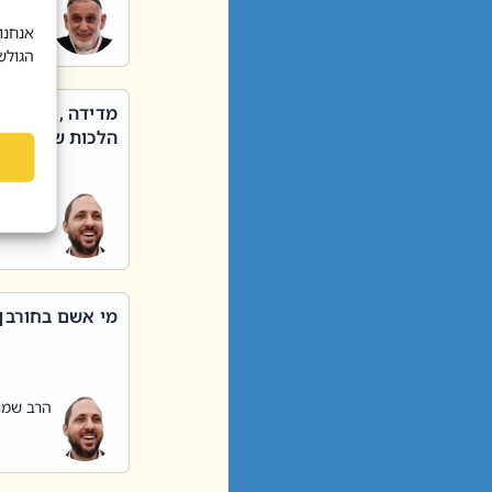
הרב שאול
אנחנו
הגולש
מדידה , קניה ,
הלכות שבת – סי
הרב שמו
מי אשם בחורבן
הרב שמו