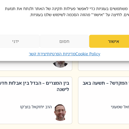
 דוד בוצ'קו
הרב שאול דוד בוצ'קו
 משתמשים בעוגיות כדי לאפשר פעילות תקינה של האתר ולנתח את תנועת
ים. לחיצה על "אישור" מהווה הסכמה לשימוש שלנו בעוגיות.
 שטיפת כלים בשבת –
ליקוטי מוהר"ן תניינא – גם לצדיקי
מן שכג
האמת יש ביטול תורה
אישור
חסום
ידני
אל שמעוני
הרב יאיר בידני
Cookie Policy
מדיניות הפרטיות
יצירת קשר
 המקדש? – תשעה באב
בין המצרים – הבדל בין אבלות חד
לישנה
אל שמעוני
הרב יחזקאל בוצ'קו