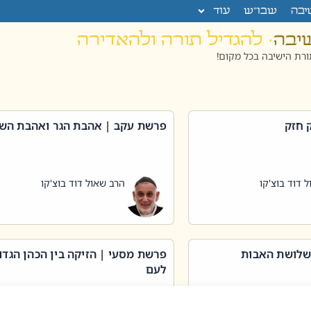
יבה
שבו”ש
עוד
שיבה
· להגדיל תורה ולהאדירה
רת הישיבה בכל מקום!
 חזק
פרשת עקב | אהבת הגר ואהבת הש
 דוד בוצ'קו
הרב שאול דוד בוצ'קו
שלושת האבות
פרשת מסעי | הזיקה בין הכהן הגדו
לעם