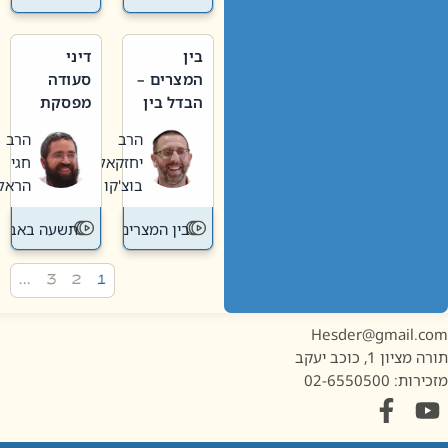
בין
דיני
המצרים –
סעודה
הבדל בין
מפסקת
אבלות
וערב
הרב
הרב
חדשה
תשעה
יחזקאל
חגי
לישנה
באב
בוצ'קו
הראל
בין המצרים
תשעה באב
…
3
2
1
Hesder@gmail.c
מציון 1, כוכב יעקב
ות: 02-6550500