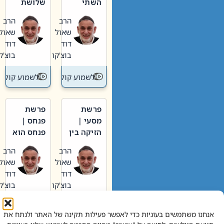
השתי
שלושת
וערב של
האבות
הרב
הרב
חיינו
שאול
שאול
דוד
דוד
בוצ'קו
בוצ'קו
לשמוע קול תורה – מדרש בפרשה
לשמוע קול תור
פרשת
פרשת
מסעי |
פנחס |
הזיקה בין
פנחס הוא
הכהן
אליהו: בין
הרב
הרב
הגדול לעם
קנאות
שאול
שאול
הורסת
דוד
דוד
לקנאות
בוצ'קו
בוצ'קו
בונה
לשמוע קול תורה – מדרש בפרשה
לשמוע קול תור
אנחנו משתמשים בעוגיות כדי לאפשר פעילות תקינה של האתר ולנתח את