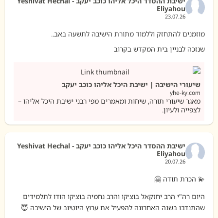
ישיבת ההסדר היכל אליהו כוכב יעקב - Yeshivat Hechal
Eliyahou
23.07.26
מוזמנים להתחזק וללמוד מתורת הישיבה לתשעה באב..
שנזכה לבניין בית המקדש בקרוב
שיעורי הישיבה | ישיבת היכל אליהו כוכב יעקב
yhe-ky.com
מאגר שיעורי תורה, שיחות ומאמרים מפי רבני ישיבת היכל אליהו –
לצפייה ולעיון.
ישיבת ההסדר היכל אליהו כוכב יעקב - Yeshivat Hechal
Eliyahou
20.07.26
💫 הכרת תודה 🤗
היום רה"י הרב יחזקאל בוצ׳קו והרב נחמיה בוצ׳קו הודו לתלמידים
שהתנדבו בשנה האחרונה להפעיל את ערוץ היוטיוב של הישיבה 😇