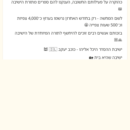
כהוקרה על פעילותם החשובה, הענקנו להם ספרים מתורת הישיבה
📖
לשם המחשה - רק בחודש האחרון נרשמו בערוץ כ־4,000 צפיות
וכ־500 שעות צפייה 🤩
בזכותם אנשים רבים זוכים להיחשף לתורה המיוחדת של הישיבה
🙏🏼
ישיבת ההסדר היכל אליהו - כוכב יעקב 🇮🇱 🕍
ישיבה שהיא בית 🏡
ישיבת ההסדר היכל אליהו כוכב יעקב - Yeshivat Hechal
Eliyahou
19.07.26
💫 דברים מפי רה"י הרב יחזקאל בוצ'קו והרב חגי
וטקס החלוקה 🤗