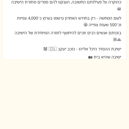
כהוקרה על פעילותם החשובה, הענקנו להם ספרים מתורת הישיבה
📖
לשם המחשה - רק בחודש האחרון נרשמו בערוץ כ־4,000 צפיות
וכ־500 שעות צפייה 🤩
בזכותם אנשים רבים זוכים להיחשף לתורה המיוחדת של הישיבה
🙏🏼
ישיבת ההסדר היכל אליהו - כוכב יעקב 🇮🇱 🕍
ישיבה שהיא בית 🏡
ישיבת ההסדר היכל אליהו כוכב יעקב - Yeshivat Hechal
Eliyahou
19.07.26
💫 דברים מפי רה"י הרב יחזקאל בוצ'קו והרב חגי
וטקס החלוקה 🤗