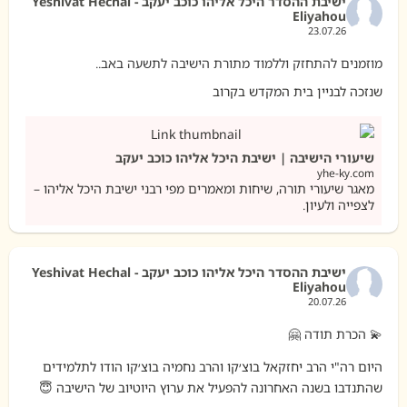
ישיבת ההסדר היכל אליהו כוכב יעקב - Yeshivat Hechal
Eliyahou
23.07.26
מוזמנים להתחזק וללמוד מתורת הישיבה לתשעה באב..
שנזכה לבניין בית המקדש בקרוב
שיעורי הישיבה | ישיבת היכל אליהו כוכב יעקב
yhe-ky.com
מאגר שיעורי תורה, שיחות ומאמרים מפי רבני ישיבת היכל אליהו –
לצפייה ולעיון.
ישיבת ההסדר היכל אליהו כוכב יעקב - Yeshivat Hechal
Eliyahou
20.07.26
💫 הכרת תודה 🤗
היום רה"י הרב יחזקאל בוצ׳קו והרב נחמיה בוצ׳קו הודו לתלמידים
שהתנדבו בשנה האחרונה להפעיל את ערוץ היוטיוב של הישיבה 😇