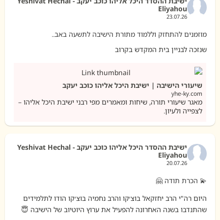
ישיבת ההסדר היכל אליהו כוכב יעקב - Yeshivat Hechal
Eliyahou
23.07.26
מוזמנים להתחזק וללמוד מתורת הישיבה לתשעה באב..
שנזכה לבניין בית המקדש בקרוב
שיעורי הישיבה | ישיבת היכל אליהו כוכב יעקב
yhe-ky.com
מאגר שיעורי תורה, שיחות ומאמרים מפי רבני ישיבת היכל אליהו –
לצפייה ולעיון.
ישיבת ההסדר היכל אליהו כוכב יעקב - Yeshivat Hechal
Eliyahou
20.07.26
💫 הכרת תודה 🤗
היום רה"י הרב יחזקאל בוצ׳קו והרב נחמיה בוצ׳קו הודו לתלמידים
שהתנדבו בשנה האחרונה להפעיל את ערוץ היוטיוב של הישיבה 😇