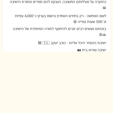
כהוקרה על פעילותם החשובה, הענקנו להם ספרים מתורת הישיבה
📖
לשם המחשה - רק בחודש האחרון נרשמו בערוץ כ־4,000 צפיות
וכ־500 שעות צפייה 🤩
בזכותם אנשים רבים זוכים להיחשף לתורה המיוחדת של הישיבה
🙏🏼
ישיבת ההסדר היכל אליהו - כוכב יעקב 🇮🇱 🕍
ישיבה שהיא בית 🏡
ישיבת ההסדר היכל אליהו כוכב יעקב - Yeshivat Hechal
Eliyahou
19.07.26
💫 דברים מפי רה"י הרב יחזקאל בוצ'קו והרב חגי
וטקס החלוקה 🤗