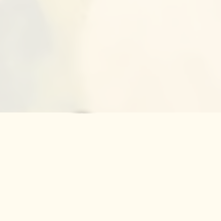
פרשת ראה | רק חזק
הרב שאול דוד בוצ'קו