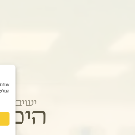
אנחנו
הגולש
ישיבת
ה
י
כ
ל
כ