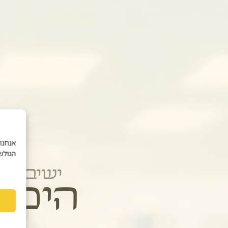
אנחנו
הגולש
ישיבת
ה
י
כ
ל
כ