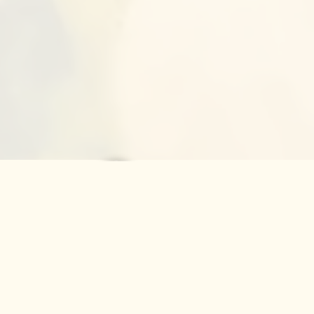
פרשת ראה | רק חזק
הרב שאול דוד בוצ'קו