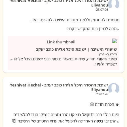
ישיבת ההסדר היכל אליהו כוכב יעקב - Yeshivat Hechal
Eliyahou
23.07.26
מוזמנים להתחזק וללמוד מתורת הישיבה לתשעה באב..
שנזכה לבניין בית המקדש בקרוב
שיעורי הישיבה | ישיבת היכל אליהו כוכב יעקב
yhe-ky.com
מאגר שיעורי תורה, שיחות ומאמרים מפי רבני ישיבת היכל אליהו –
לצפייה ולעיון.
ישיבת ההסדר היכל אליהו כוכב יעקב - Yeshivat Hechal
Eliyahou
20.07.26
💫 הכרת תודה 🤗
היום רה"י הרב יחזקאל בוצ׳קו והרב נחמיה בוצ׳קו הודו לתלמידים
שהתנדבו בשנה האחרונה להפעיל את ערוץ היוטיוב של הישיבה 😇