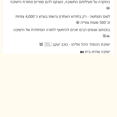
כהוקרה על פעילותם החשובה, הענקנו להם ספרים מתורת הישיבה
📖
לשם המחשה - רק בחודש האחרון נרשמו בערוץ כ־4,000 צפיות
וכ־500 שעות צפייה 🤩
בזכותם אנשים רבים זוכים להיחשף לתורה המיוחדת של הישיבה
🙏🏼
ישיבת ההסדר היכל אליהו - כוכב יעקב 🇮🇱 🕍
ישיבה שהיא בית 🏡
ישיבת ההסדר היכל אליהו כוכב יעקב - Yeshivat Hechal
Eliyahou
19.07.26
💫 דברים מפי רה"י הרב יחזקאל בוצ'קו והרב חגי
וטקס החלוקה 🤗