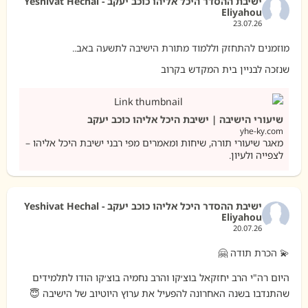
ישיבת ההסדר היכל אליהו כוכב יעקב - Yeshivat Hechal
Eliyahou
23.07.26
מוזמנים להתחזק וללמוד מתורת הישיבה לתשעה באב..
שנזכה לבניין בית המקדש בקרוב
שיעורי הישיבה | ישיבת היכל אליהו כוכב יעקב
yhe-ky.com
מאגר שיעורי תורה, שיחות ומאמרים מפי רבני ישיבת היכל אליהו –
לצפייה ולעיון.
ישיבת ההסדר היכל אליהו כוכב יעקב - Yeshivat Hechal
Eliyahou
20.07.26
💫 הכרת תודה 🤗
היום רה"י הרב יחזקאל בוצ׳קו והרב נחמיה בוצ׳קו הודו לתלמידים
שהתנדבו בשנה האחרונה להפעיל את ערוץ היוטיוב של הישיבה 😇