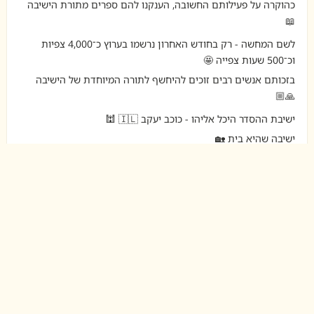
כהוקרה על פעילותם החשובה, הענקנו להם ספרים מתורת הישיבה
📖
לשם המחשה - רק בחודש האחרון נרשמו בערוץ כ־4,000 צפיות
וכ־500 שעות צפייה 🤩
בזכותם אנשים רבים זוכים להיחשף לתורה המיוחדת של הישיבה
🙏🏼
ישיבת ההסדר היכל אליהו - כוכב יעקב 🇮🇱 🕍
ישיבה שהיא בית 🏡
ישיבת ההסדר היכל אליהו כוכב יעקב - Yeshivat Hechal
Eliyahou
19.07.26
💫 דברים מפי רה"י הרב יחזקאל בוצ'קו והרב חגי
וטקס החלוקה 🤗