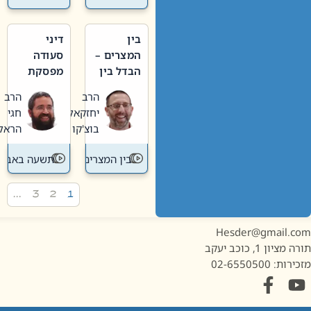
בין
דיני
המצרים –
סעודה
הבדל בין
מפסקת
אבלות
וערב
הרב
הרב
חדשה
תשעה
יחזקאל
חגי
לישנה
באב
בוצ'קו
הראל
בין המצרים
תשעה באב
…
3
2
1
Hesder@gmail.c
מציון 1, כוכב יעקב
ות: 02-6550500