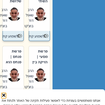
השתי
שלושת
וערב של
האבות
הרב
הרב
חיינו
שאול
שאול
דוד
דוד
בוצ'קו
בוצ'קו
לשמוע קול תורה – מדרש בפרשה
לשמוע קול תור
פרשת
פרשת
מסעי |
פנחס |
הזיקה בין
פנחס הוא
הכהן
אליהו: בין
הרב
הרב
הגדול לעם
קנאות
שאול
שאול
הורסת
דוד
דוד
לקנאות
בוצ'קו
בוצ'קו
בונה
לשמוע קול תורה – מדרש בפרשה
לשמוע קול תור
אנחנו משתמשים בעוגיות כדי לאפשר פעילות תקינה של האתר ולנתח את