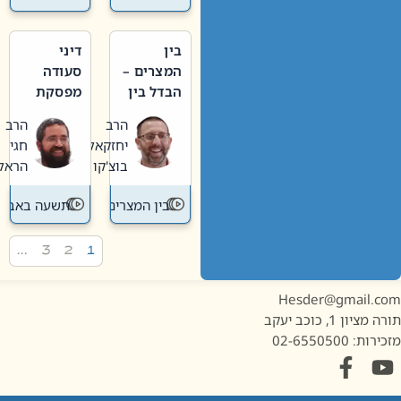
בין
דיני
המצרים –
סעודה
הבדל בין
מפסקת
אבלות
וערב
הרב
הרב
חדשה
תשעה
יחזקאל
חגי
לישנה
באב
בוצ'קו
הראל
בין המצרים
תשעה באב
…
3
2
1
Hesder@gmail.c
מציון 1, כוכב יעקב
ות: 02-6550500