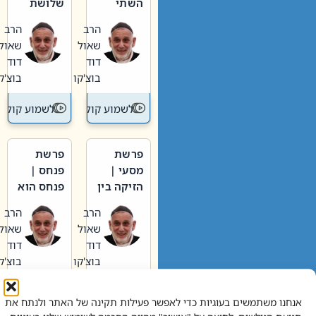
השתי
שלושת
וערב של
האבות
הרב
הרב
חיינו
שאול
שאול
דוד
דוד
בוצ'קו
בוצ'קו
לשמוע קול תורה – מדרש בפרשה
לשמוע קול תור
פרשת
פרשת
מסעי |
פנחס |
הזיקה בין
פנחס הוא
הכהן
אליהו: בין
הרב
הרב
הגדול לעם
קנאות
שאול
שאול
הורסת
דוד
דוד
לקנאות
בוצ'קו
בוצ'קו
בונה
לשמוע קול תורה – מדרש בפרשה
לשמוע קול תור
אנחנו משתמשים בעוגיות כדי לאפשר פעילות תקינה של האתר ולנתח את