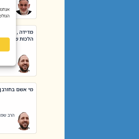
הרב שאול
אנחנו
הגולש
מדידה , קניה ,
הלכות שבת – סי
הרב שמו
מי אשם בחורבן
הרב שמו