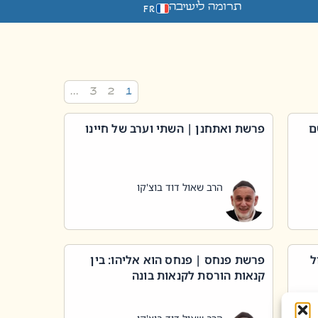
תרומה לישיבה
FR
…
3
2
1
ם
פרשת ואתחנן | השתי וערב של חיינו
הרב שאול דוד בוצ'קו
ל
פרשת פנחס | פנחס הוא אליהו: בין
קנאות הורסת לקנאות בונה