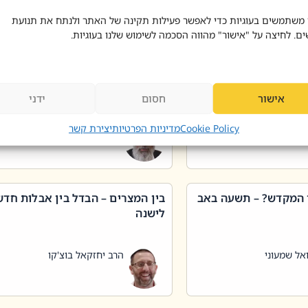
 דוד בוצ'קו
הרב שאול דוד בוצ'קו
 משתמשים בעוגיות כדי לאפשר פעילות תקינה של האתר ולנתח את תנועת
ים. לחיצה על "אישור" מהווה הסכמה לשימוש שלנו בעוגיות.
 שטיפת כלים בשבת –
ליקוטי מוהר"ן תניינא – גם לצדיקי
מן שכג
האמת יש ביטול תורה
אישור
חסום
ידני
אל שמעוני
הרב יאיר בידני
Cookie Policy
מדיניות הפרטיות
יצירת קשר
 המקדש? – תשעה באב
בין המצרים – הבדל בין אבלות חד
לישנה
אל שמעוני
הרב יחזקאל בוצ'קו