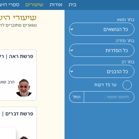
לתוכן
בית
אודות
שיעורים
ספרי היש
שיעורי הי
בחר נושא
נשארים מחוברים לתו
בחר סדרה
פרשת ראה | רק
בחר רב
הרב שאול
עד 15 דקות
החל
פרשת דברים | 