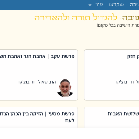
יבה
שבו”ש
עוד
שיבה
· להגדיל תורה ולהאדירה
רת הישיבה בכל מקום!
 חזק
פרשת עקב | אהבת הגר ואהבת הש
 דוד בוצ'קו
הרב שאול דוד בוצ'קו
שלושת האבות
פרשת מסעי | הזיקה בין הכהן הגדו
לעם