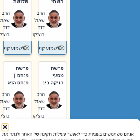
השתי
שלושת
וערב של
האבות
הרב
הרב
חיינו
שאול
שאול
דוד
דוד
בוצ'קו
בוצ'קו
לשמוע קול תורה – מדרש בפרשה
לשמוע קול תור
פרשת
פרשת
מסעי |
פנחס |
הזיקה בין
פנחס הוא
הכהן
אליהו: בין
הרב
הרב
הגדול לעם
קנאות
שאול
שאול
הורסת
דוד
דוד
לקנאות
בוצ'קו
בוצ'קו
בונה
לשמוע קול תורה – מדרש בפרשה
לשמוע קול תור
אנחנו משתמשים בעוגיות כדי לאפשר פעילות תקינה של האתר ולנתח את