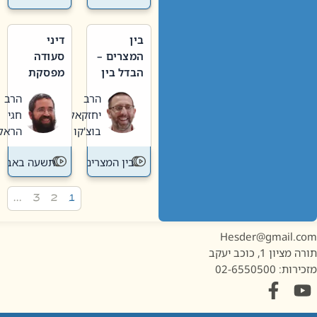
בין
דיני
המצרים –
סעודה
הבדל בין
מפסקת
אבלות
וערב
הרב
הרב
חדשה
תשעה
יחזקאל
חגי
לישנה
באב
בוצ'קו
הראל
בין המצרים
תשעה באב
…
3
2
1
Hesder@gmail.c
מציון 1, כוכב יעקב
ות: 02-6550500