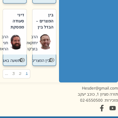
בין
דיני
המצרים –
סעודה
הבדל בין
מפסקת
אבלות
וערב
הרב
הרב
חדשה
תשעה
יחזקאל
חגי
לישנה
באב
בוצ'קו
הראל
בין המצרים
תשעה באב
…
3
2
1
Hesder@gmail.c
מציון 1, כוכב יעקב
ות: 02-6550500