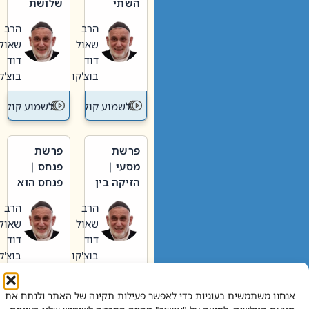
השתי
שלושת
וערב של
האבות
הרב
הרב
חיינו
שאול
שאול
דוד
דוד
בוצ'קו
בוצ'קו
לשמוע קול תורה – מדרש בפרשה
לשמוע קול תור
פרשת
פרשת
מסעי |
פנחס |
הזיקה בין
פנחס הוא
הכהן
אליהו: בין
הרב
הרב
הגדול לעם
קנאות
שאול
שאול
הורסת
דוד
דוד
לקנאות
בוצ'קו
בוצ'קו
בונה
לשמוע קול תורה – מדרש בפרשה
לשמוע קול תור
אנחנו משתמשים בעוגיות כדי לאפשר פעילות תקינה של האתר ולנתח את