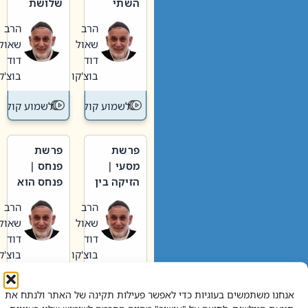
השתי
שלושת
וערב של
האבות
הרב
הרב
חיינו
שאול
שאול
דוד
דוד
בוצ'קו
בוצ'קו
לשמוע קול תורה – מדרש בפרשה
לשמוע קול תור
פרשת
פרשת
מסעי |
פנחס |
הזיקה בין
פנחס הוא
הכהן
אליהו: בין
הרב
הרב
הגדול לעם
קנאות
שאול
שאול
הורסת
דוד
דוד
לקנאות
בוצ'קו
בוצ'קו
בונה
לשמוע קול תורה – מדרש בפרשה
לשמוע קול תור
אנחנו משתמשים בעוגיות כדי לאפשר פעילות תקינה של האתר ולנתח את