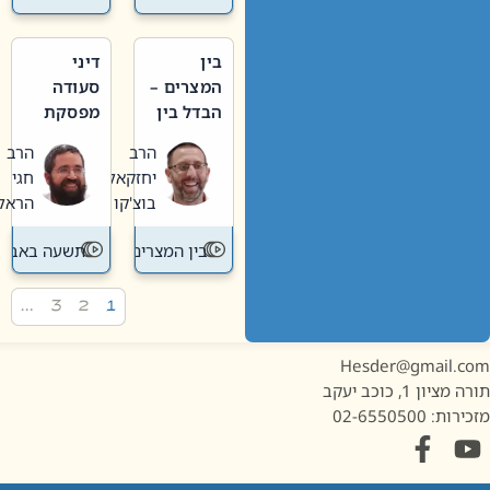
בין
דיני
המצרים –
סעודה
הבדל בין
מפסקת
אבלות
וערב
הרב
הרב
חדשה
תשעה
יחזקאל
חגי
לישנה
באב
בוצ'קו
הראל
בין המצרים
תשעה באב
…
3
2
1
Hesder@gmail.c
מציון 1, כוכב יעקב
ות: 02-6550500