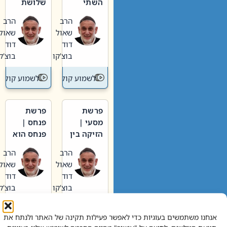
השתי
שלושת
וערב של
האבות
הרב
הרב
חיינו
שאול
שאול
דוד
דוד
בוצ'קו
בוצ'קו
לשמוע קול תורה – מדרש בפרשה
לשמוע קול תור
פרשת
פרשת
מסעי |
פנחס |
הזיקה בין
פנחס הוא
הכהן
אליהו: בין
הרב
הרב
הגדול לעם
קנאות
שאול
שאול
הורסת
דוד
דוד
לקנאות
בוצ'קו
בוצ'קו
בונה
לשמוע קול תורה – מדרש בפרשה
לשמוע קול תור
אנחנו משתמשים בעוגיות כדי לאפשר פעילות תקינה של האתר ולנתח את