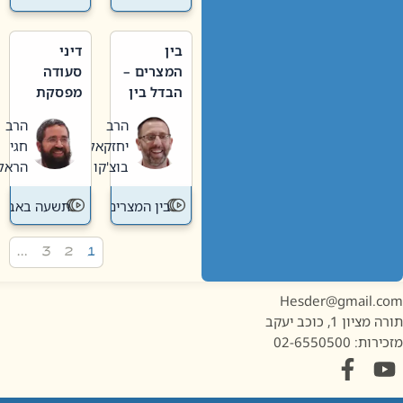
בין
דיני
המצרים –
סעודה
הבדל בין
מפסקת
אבלות
וערב
הרב
הרב
חדשה
תשעה
יחזקאל
חגי
לישנה
באב
בוצ'קו
הראל
בין המצרים
תשעה באב
…
3
2
1
Hesder@gmail.c
מציון 1, כוכב יעקב
ות: 02-6550500