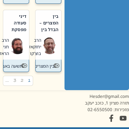
בין
דיני
המצרים –
סעודה
הבדל בין
מפסקת
אבלות
וערב
הרב
הרב
חדשה
תשעה
יחזקאל
חגי
לישנה
באב
בוצ'קו
הראל
בין המצרים
תשעה באב
…
3
2
1
Hesder@gmail.c
מציון 1, כוכב יעקב
ות: 02-6550500