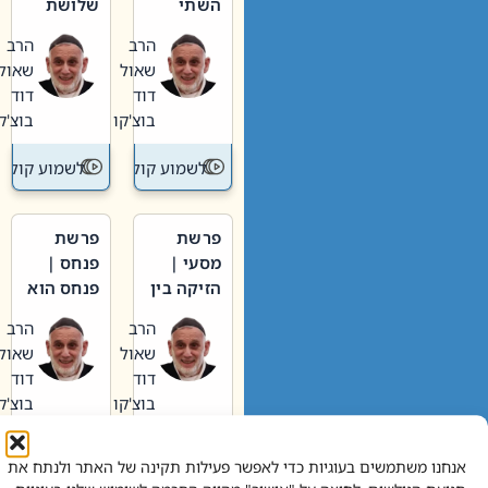
השתי
שלושת
וערב של
האבות
הרב
הרב
חיינו
שאול
שאול
דוד
דוד
בוצ'קו
בוצ'קו
לשמוע קול תורה – מדרש בפרשה
לשמוע קול תור
פרשת
פרשת
מסעי |
פנחס |
הזיקה בין
פנחס הוא
הכהן
אליהו: בין
הרב
הרב
הגדול לעם
קנאות
שאול
שאול
הורסת
דוד
דוד
לקנאות
בוצ'קו
בוצ'קו
בונה
לשמוע קול תורה – מדרש בפרשה
לשמוע קול תור
אנחנו משתמשים בעוגיות כדי לאפשר פעילות תקינה של האתר ולנתח את