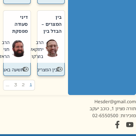
בין
דיני
המצרים –
סעודה
הבדל בין
מפסקת
אבלות
וערב
הרב
הרב
חדשה
תשעה
יחזקאל
חגי
לישנה
באב
בוצ'קו
הראל
בין המצרים
תשעה באב
…
3
2
1
Hesder@gmail.c
מציון 1, כוכב יעקב
ות: 02-6550500