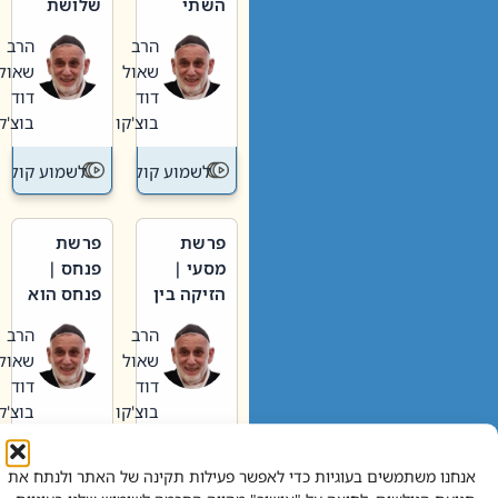
השתי
שלושת
וערב של
האבות
הרב
הרב
חיינו
שאול
שאול
דוד
דוד
בוצ'קו
בוצ'קו
לשמוע קול תורה – מדרש בפרשה
לשמוע קול תור
פרשת
פרשת
מסעי |
פנחס |
הזיקה בין
פנחס הוא
הכהן
אליהו: בין
הרב
הרב
הגדול לעם
קנאות
שאול
שאול
הורסת
דוד
דוד
לקנאות
בוצ'קו
בוצ'קו
בונה
לשמוע קול תורה – מדרש בפרשה
לשמוע קול תור
אנחנו משתמשים בעוגיות כדי לאפשר פעילות תקינה של האתר ולנתח את