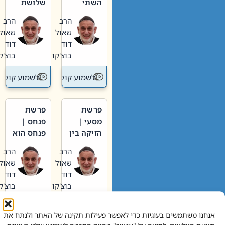
השתי
שלושת
וערב של
האבות
הרב
הרב
חיינו
שאול
שאול
דוד
דוד
בוצ'קו
בוצ'קו
לשמוע קול תורה – מדרש בפרשה
לשמוע קול תור
פרשת
פרשת
מסעי |
פנחס |
הזיקה בין
פנחס הוא
הכהן
אליהו: בין
הרב
הרב
הגדול לעם
קנאות
שאול
שאול
הורסת
דוד
דוד
לקנאות
בוצ'קו
בוצ'קו
בונה
לשמוע קול תורה – מדרש בפרשה
לשמוע קול תור
אנחנו משתמשים בעוגיות כדי לאפשר פעילות תקינה של האתר ולנתח את