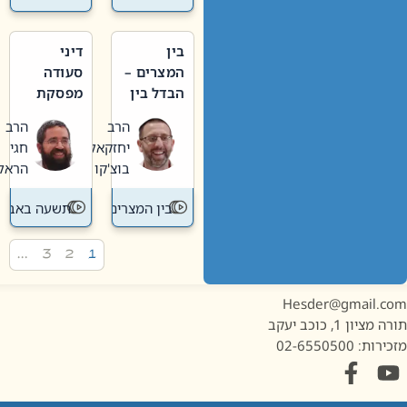
בין
דיני
המצרים –
סעודה
הבדל בין
מפסקת
אבלות
וערב
הרב
הרב
חדשה
תשעה
יחזקאל
חגי
לישנה
באב
בוצ'קו
הראל
בין המצרים
תשעה באב
…
3
2
1
Hesder@gmail.c
מציון 1, כוכב יעקב
ות: 02-6550500