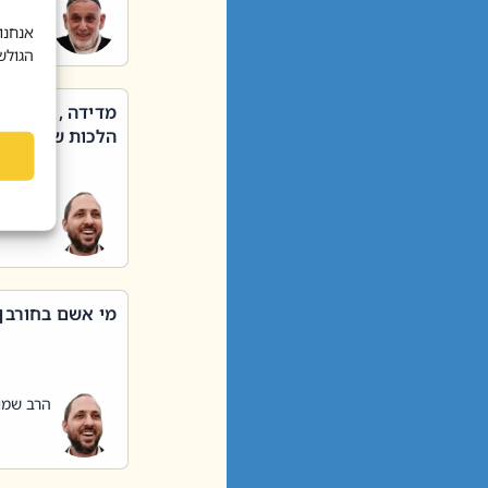
הרב שאול
אנחנו
הגולש
מדידה , קניה ,
הלכות שבת – סי
הרב שמו
מי אשם בחורבן
הרב שמו