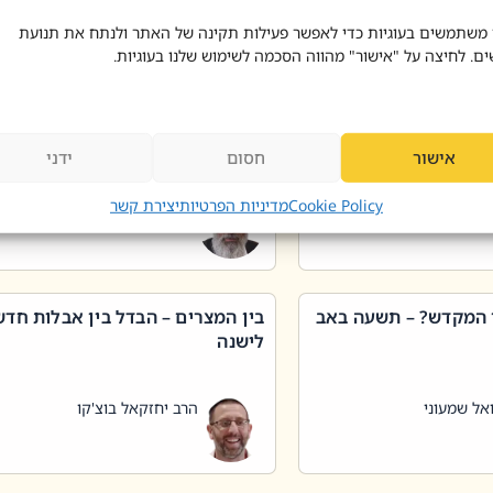
 דוד בוצ'קו
הרב שאול דוד בוצ'קו
 משתמשים בעוגיות כדי לאפשר פעילות תקינה של האתר ולנתח את תנועת
ים. לחיצה על "אישור" מהווה הסכמה לשימוש שלנו בעוגיות.
 שטיפת כלים בשבת –
ליקוטי מוהר"ן תניינא – גם לצדיקי
מן שכג
האמת יש ביטול תורה
אישור
חסום
ידני
אל שמעוני
הרב יאיר בידני
Cookie Policy
מדיניות הפרטיות
יצירת קשר
 המקדש? – תשעה באב
בין המצרים – הבדל בין אבלות חד
לישנה
אל שמעוני
הרב יחזקאל בוצ'קו