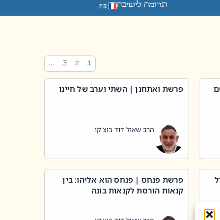
תרומה לישיבה
FR
…
3
2
1
ם
פרשת ואתחנן | השתי וערב של חיינו
הרב שאול דוד בוצ'קו
ל
פרשת פנחס | פנחס הוא אליהו: בין
קנאות הורסת לקנאות בונה