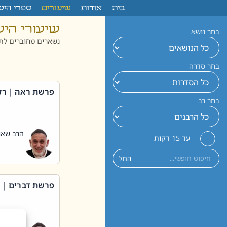
לתוכן
בית
אודות
שיעורים
ספרי היש
שיעורי הי
בחר נושא
נשארים מחוברים לתו
בחר סדרה
פרשת ראה | רק
בחר רב
הרב שאול
עד 15 דקות
החל
פרשת דברים | 