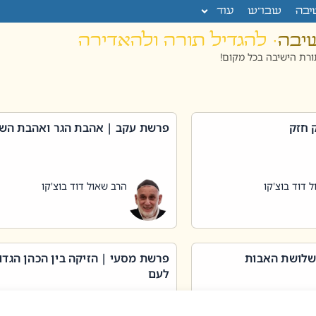
יבה
שבו”ש
עוד
שיבה
· להגדיל תורה ולהאדירה
רת הישיבה בכל מקום!
 חזק
פרשת עקב | אהבת הגר ואהבת הש
 דוד בוצ'קו
הרב שאול דוד בוצ'קו
שלושת האבות
פרשת מסעי | הזיקה בין הכהן הגדו
לעם