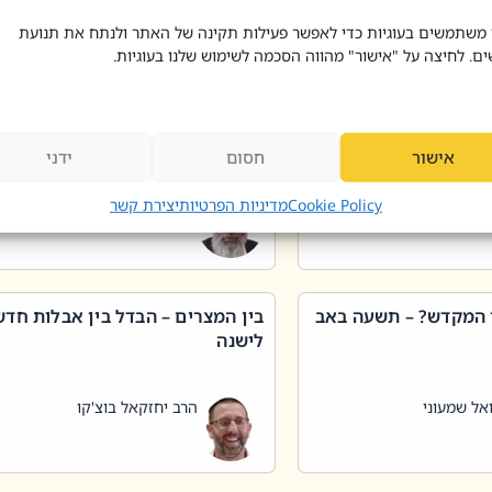
 דוד בוצ'קו
הרב שאול דוד בוצ'קו
 משתמשים בעוגיות כדי לאפשר פעילות תקינה של האתר ולנתח את תנועת
ים. לחיצה על "אישור" מהווה הסכמה לשימוש שלנו בעוגיות.
 שטיפת כלים בשבת –
ליקוטי מוהר"ן תניינא – גם לצדיקי
מן שכג
האמת יש ביטול תורה
אישור
חסום
ידני
אל שמעוני
הרב יאיר בידני
Cookie Policy
מדיניות הפרטיות
יצירת קשר
 המקדש? – תשעה באב
בין המצרים – הבדל בין אבלות חד
לישנה
אל שמעוני
הרב יחזקאל בוצ'קו