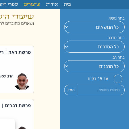
לתוכן
בית
אודות
שיעורים
ספרי היש
שיעורי הי
בחר נושא
נשארים מחוברים לתו
בחר סדרה
פרשת ראה | רק
בחר רב
הרב שאול
עד 15 דקות
החל
פרשת דברים | 