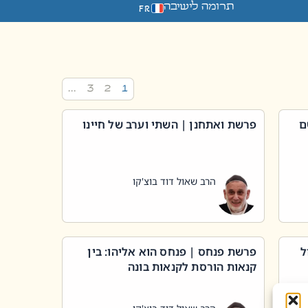
תרומה לישיבה
FR
…
3
2
1
ם
פרשת ואתחנן | השתי וערב של חיינו
הרב שאול דוד בוצ'קו
ל
פרשת פנחס | פנחס הוא אליהו: בין
קנאות הורסת לקנאות בונה