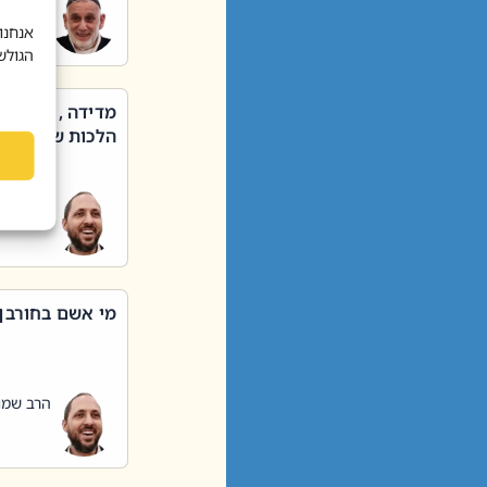
הרב שאול
אנחנו
הגולש
מדידה , קניה ,
הלכות שבת – סי
הרב שמו
מי אשם בחורבן
הרב שמו