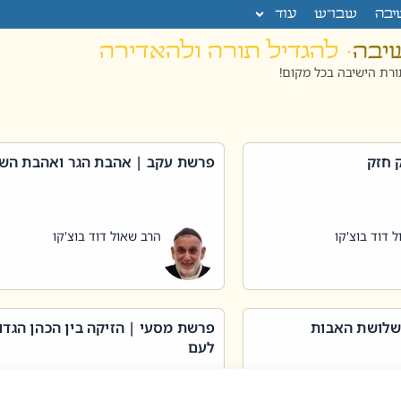
יבה
שבו”ש
עוד
שיבה
· להגדיל תורה ולהאדירה
רת הישיבה בכל מקום!
 חזק
פרשת עקב | אהבת הגר ואהבת הש
 דוד בוצ'קו
הרב שאול דוד בוצ'קו
שלושת האבות
פרשת מסעי | הזיקה בין הכהן הגדו
לעם