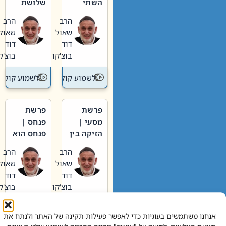
השתי
שלושת
וערב של
האבות
הרב
הרב
חיינו
שאול
שאול
דוד
דוד
בוצ'קו
בוצ'קו
לשמוע קול תורה – מדרש בפרשה
לשמוע קול תור
פרשת
פרשת
מסעי |
פנחס |
הזיקה בין
פנחס הוא
הכהן
אליהו: בין
הרב
הרב
הגדול לעם
קנאות
שאול
שאול
הורסת
דוד
דוד
לקנאות
בוצ'קו
בוצ'קו
בונה
לשמוע קול תורה – מדרש בפרשה
לשמוע קול תור
אנחנו משתמשים בעוגיות כדי לאפשר פעילות תקינה של האתר ולנתח את