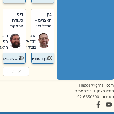
בין
דיני
המצרים –
סעודה
הבדל בין
מפסקת
אבלות
וערב
הרב
הרב
חדשה
תשעה
יחזקאל
חגי
לישנה
באב
בוצ'קו
הראל
בין המצרים
תשעה באב
…
3
2
1
Hesder@gmail.c
מציון 1, כוכב יעקב
ות: 02-6550500