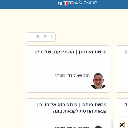
תרומה לישיבה
FR
…
3
2
1
ם
פרשת ואתחנן | השתי וערב של חיינו
הרב שאול דוד בוצ'קו
ל
פרשת פנחס | פנחס הוא אליהו: בין
קנאות הורסת לקנאות בונה