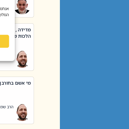
הרב שאול
אנחנו
הגולש
מדידה , קניה ,
הלכות שבת – סי
הרב שמו
מי אשם בחורבן
הרב שמו