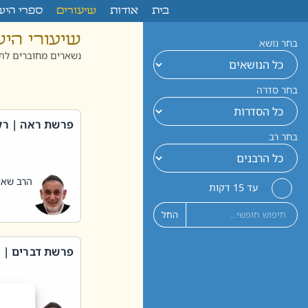
לתוכן
בית
אודות
שיעורים
ספרי היש
שיעורי הי
בחר נושא
נשארים מחוברים לתו
בחר סדרה
פרשת ראה | רק
בחר רב
הרב שאול
עד 15 דקות
החל
פרשת דברים | 