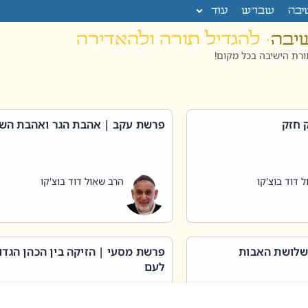
יבה
שבו”ש
עוד
שיבה
· להגדיל תורה ולהאדירה
רת הישיבה בכל מקום!
 חזק
פרשת עקב | אהבת הגר ואהבת הש
 דוד בוצ'קו
הרב שאול דוד בוצ'קו
שלושת האבות
פרשת מסעי | הזיקה בין הכהן הגדו
לעם