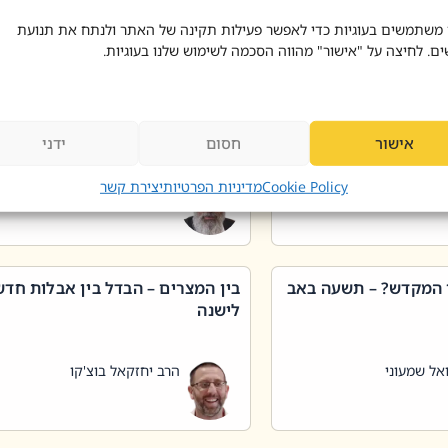
 דוד בוצ'קו
הרב שאול דוד בוצ'קו
 משתמשים בעוגיות כדי לאפשר פעילות תקינה של האתר ולנתח את תנועת
ים. לחיצה על "אישור" מהווה הסכמה לשימוש שלנו בעוגיות.
 שטיפת כלים בשבת –
ליקוטי מוהר"ן תניינא – גם לצדיקי
מן שכג
האמת יש ביטול תורה
אישור
חסום
ידני
אל שמעוני
הרב יאיר בידני
Cookie Policy
מדיניות הפרטיות
יצירת קשר
 המקדש? – תשעה באב
בין המצרים – הבדל בין אבלות חד
לישנה
אל שמעוני
הרב יחזקאל בוצ'קו