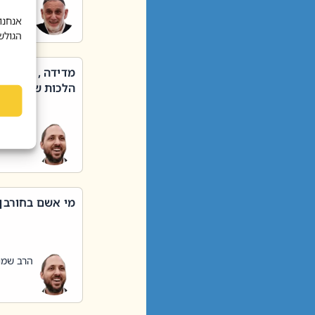
הרב שאול
אנחנו
הגולש
מדידה , קניה ,
הלכות שבת – סי
הרב שמו
מי אשם בחורבן
הרב שמו