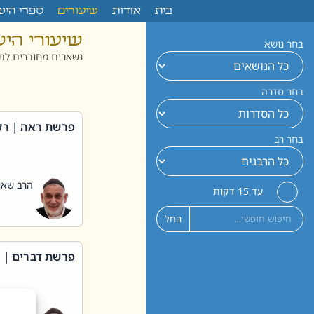
לתוכן
בית
אודות
שיעורים
ספרי היש
שיעורי הי
בחר נושא
נשארים מחוברים לתו
בחר סדרה
פרשת ראה | רק
בחר רב
הרב שאול
עד 15 דקות
החל
פרשת דברים | 