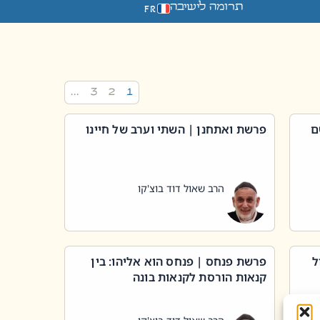
תרומה לישיבה
FR
…
3
2
1
ם
פרשת ואתחנן | השתי וערב של חיינו
הרב שאול דוד בוצ'קו
ל
פרשת פנחס | פנחס הוא אליהו: בין
קנאות הורסת לקנאות בונה