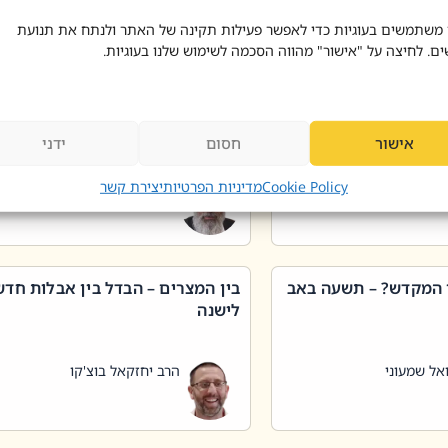
 דוד בוצ'קו
הרב שאול דוד בוצ'קו
 משתמשים בעוגיות כדי לאפשר פעילות תקינה של האתר ולנתח את תנועת
ים. לחיצה על "אישור" מהווה הסכמה לשימוש שלנו בעוגיות.
 שטיפת כלים בשבת –
ליקוטי מוהר"ן תניינא – גם לצדיקי
מן שכג
האמת יש ביטול תורה
אישור
חסום
ידני
אל שמעוני
הרב יאיר בידני
Cookie Policy
מדיניות הפרטיות
יצירת קשר
 המקדש? – תשעה באב
בין המצרים – הבדל בין אבלות חד
לישנה
אל שמעוני
הרב יחזקאל בוצ'קו