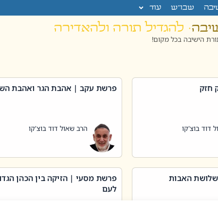
יבה
שבו”ש
עוד
שיבה
· להגדיל תורה ולהאדירה
רת הישיבה בכל מקום!
 חזק
פרשת עקב | אהבת הגר ואהבת הש
 דוד בוצ'קו
הרב שאול דוד בוצ'קו
שלושת האבות
פרשת מסעי | הזיקה בין הכהן הגדו
לעם