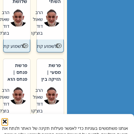
השתי
שלושת
וערב של
האבות
הרב
הרב
חיינו
שאול
שאול
דוד
דוד
בוצ'קו
בוצ'קו
לשמוע קול תורה – מדרש בפרשה
לשמוע קול תור
פרשת
פרשת
מסעי |
פנחס |
הזיקה בין
פנחס הוא
הכהן
אליהו: בין
הרב
הרב
הגדול לעם
קנאות
שאול
שאול
הורסת
דוד
דוד
לקנאות
בוצ'קו
בוצ'קו
בונה
לשמוע קול תורה – מדרש בפרשה
לשמוע קול תור
אנחנו משתמשים בעוגיות כדי לאפשר פעילות תקינה של האתר ולנתח את