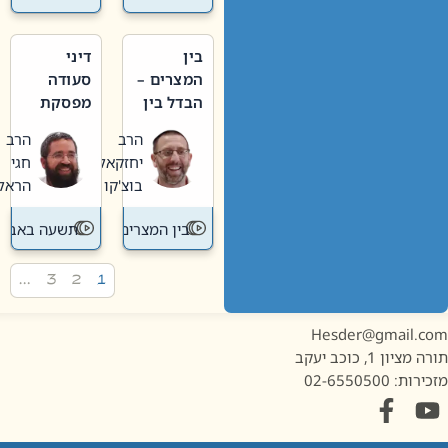
בין
דיני
המצרים –
סעודה
הבדל בין
מפסקת
אבלות
וערב
הרב
הרב
חדשה
תשעה
יחזקאל
חגי
לישנה
באב
בוצ'קו
הראל
בין המצרים
תשעה באב
…
3
2
1
Hesder@gmail.c
מציון 1, כוכב יעקב
ות: 02-6550500