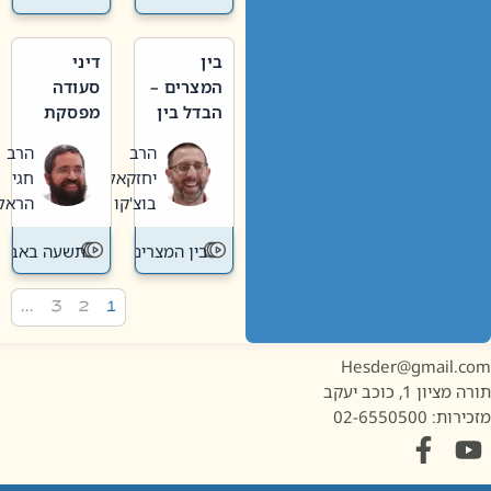
בין
דיני
המצרים –
סעודה
הבדל בין
מפסקת
אבלות
וערב
הרב
הרב
חדשה
תשעה
יחזקאל
חגי
לישנה
באב
בוצ'קו
הראל
בין המצרים
תשעה באב
…
3
2
1
Hesder@gmail.c
מציון 1, כוכב יעקב
ות: 02-6550500