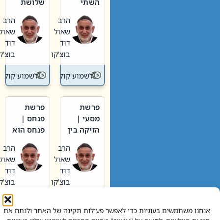
השתי
שלושת
וערב של
האבות
הרב
הרב
חיינו
שאול
שאול
דוד
דוד
בוצ'קו
בוצ'קו
לשמוע קול תורה – מדרש בפרשה
לשמוע קול תור
פרשת
פרשת
מסעי |
פנחס |
הזיקה בין
פנחס הוא
הכהן
אליהו: בין
הרב
הרב
הגדול לעם
קנאות
שאול
שאול
הורסת
דוד
דוד
לקנאות
בוצ'קו
בוצ'קו
בונה
לשמוע קול תורה – מדרש בפרשה
לשמוע קול תור
אנחנו משתמשים בעוגיות כדי לאפשר פעילות תקינה של האתר ולנתח את