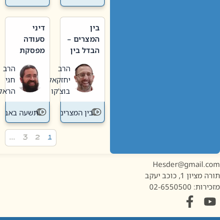
בין
דיני
המצרים –
סעודה
הבדל בין
מפסקת
אבלות
וערב
הרב
הרב
חדשה
תשעה
יחזקאל
חגי
לישנה
באב
בוצ'קו
הראל
בין המצרים
תשעה באב
…
3
2
1
Hesder@gmail.c
מציון 1, כוכב יעקב
ות: 02-6550500