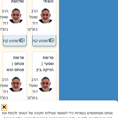
השתי
שלושת
וערב של
האבות
הרב
הרב
חיינו
שאול
שאול
דוד
דוד
בוצ'קו
בוצ'קו
לשמוע קול תורה – מדרש בפרשה
לשמוע קול תור
פרשת
פרשת
מסעי |
פנחס |
הזיקה בין
פנחס הוא
הכהן
אליהו: בין
הרב
הרב
הגדול לעם
קנאות
שאול
שאול
הורסת
דוד
דוד
לקנאות
בוצ'קו
בוצ'קו
בונה
לשמוע קול תורה – מדרש בפרשה
לשמוע קול תור
אנחנו משתמשים בעוגיות כדי לאפשר פעילות תקינה של האתר ולנתח את