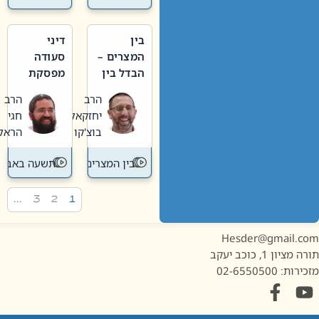
בין
דיני
המצרים –
סעודה
הבדל בין
מפסקת
אבלות
וערב
הרב
הרב
חדשה
תשעה
יחזקאל
חגי
לישנה
באב
בוצ'קו
הראל
בין המצרים
תשעה באב
…
3
2
1
Hesder@gmail.c
מציון 1, כוכב יעקב
ות: 02-6550500