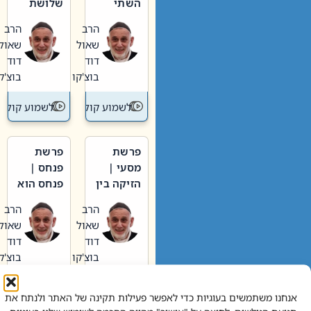
השתי
שלושת
וערב של
האבות
הרב
הרב
חיינו
שאול
שאול
דוד
דוד
בוצ'קו
בוצ'קו
לשמוע קול תורה – מדרש בפרשה
לשמוע קול תור
פרשת
פרשת
מסעי |
פנחס |
הזיקה בין
פנחס הוא
הכהן
אליהו: בין
הרב
הרב
הגדול לעם
קנאות
שאול
שאול
הורסת
דוד
דוד
לקנאות
בוצ'קו
בוצ'קו
בונה
לשמוע קול תורה – מדרש בפרשה
לשמוע קול תור
אנחנו משתמשים בעוגיות כדי לאפשר פעילות תקינה של האתר ולנתח את