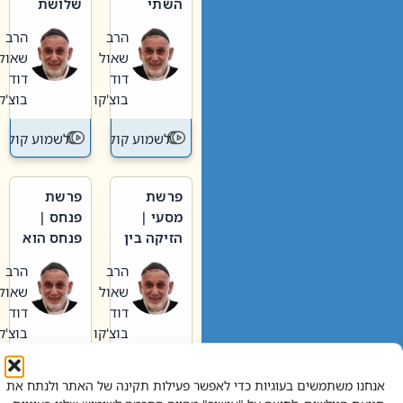
השתי
שלושת
וערב של
האבות
הרב
הרב
חיינו
שאול
שאול
דוד
דוד
בוצ'קו
בוצ'קו
לשמוע קול תורה – מדרש בפרשה
לשמוע קול תור
פרשת
פרשת
מסעי |
פנחס |
הזיקה בין
פנחס הוא
הכהן
אליהו: בין
הרב
הרב
הגדול לעם
קנאות
שאול
שאול
הורסת
דוד
דוד
לקנאות
בוצ'קו
בוצ'קו
בונה
לשמוע קול תורה – מדרש בפרשה
לשמוע קול תור
אנחנו משתמשים בעוגיות כדי לאפשר פעילות תקינה של האתר ולנתח את