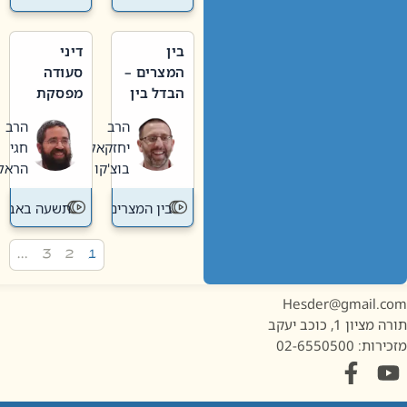
בין
דיני
המצרים –
סעודה
הבדל בין
מפסקת
אבלות
וערב
הרב
הרב
חדשה
תשעה
יחזקאל
חגי
לישנה
באב
בוצ'קו
הראל
בין המצרים
תשעה באב
…
3
2
1
Hesder@gmail.c
מציון 1, כוכב יעקב
ות: 02-6550500