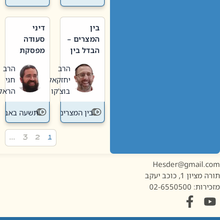
בין
דיני
המצרים –
סעודה
הבדל בין
מפסקת
אבלות
וערב
הרב
הרב
חדשה
תשעה
יחזקאל
חגי
לישנה
באב
בוצ'קו
הראל
בין המצרים
תשעה באב
…
3
2
1
Hesder@gmail.c
מציון 1, כוכב יעקב
ות: 02-6550500