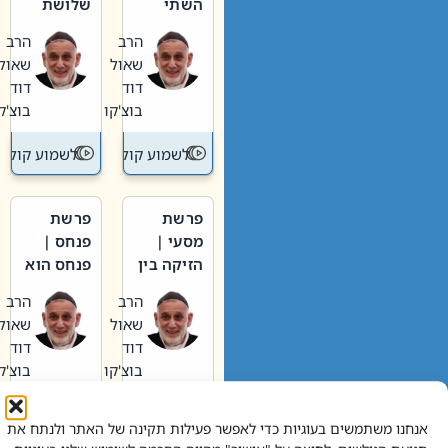
השתי
שלושת
וערב של
האבות
הרב
הרב
חיינו
שאול
שאול
דוד
דוד
בוצ'קו
בוצ'קו
לשמוע קול תורה – מדרש בפרשה
לשמוע קול תור
פרשת
פרשת
מסעי |
פנחס |
הזיקה בין
פנחס הוא
הכהן
אליהו: בין
הרב
הרב
הגדול לעם
קנאות
שאול
שאול
הורסת
דוד
דוד
לקנאות
בוצ'קו
בוצ'קו
בונה
לשמוע קול תורה – מדרש בפרשה
לשמוע קול תור
אנחנו משתמשים בעוגיות כדי לאפשר פעילות תקינה של האתר ולנתח את