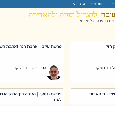
יבה
שבו”ש
עוד
שיבה
· להגדיל תורה ולהאדירה
רת הישיבה בכל מקום!
 חזק
פרשת עקב | אהבת הגר ואהבת הש
 דוד בוצ'קו
הרב שאול דוד בוצ'קו
שלושת האבות
פרשת מסעי | הזיקה בין הכהן הגדו
לעם