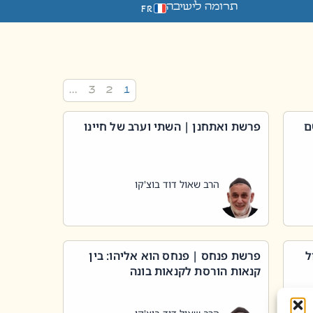
תרומה לישיבה
FR
…
3
2
1
ם
פרשת ואתחנן | השתי וערב של חיינו
הרב שאול דוד בוצ'קו
ל
פרשת פנחס | פנחס הוא אליהו: בין
קנאות הורסת לקנאות בונה