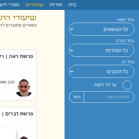
לתוכן
בית
אודות
שיעורים
ספרי היש
שיעורי הי
בחר נושא
נשארים מחוברים לתו
בחר סדרה
פרשת ראה | רק
בחר רב
הרב שאול
עד 15 דקות
החל
פרשת דברים | 