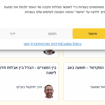
 דוד בוצ'קו
הרב שאול דוד בוצ'קו
 משתמשים בעוגיות כדי לאפשר פעילות תקינה של האתר ולנתח את תנועת
ים. לחיצה על "אישור" מהווה הסכמה לשימוש שלנו בעוגיות.
 שטיפת כלים בשבת –
ליקוטי מוהר"ן תניינא – גם לצדיקי
מן שכג
האמת יש ביטול תורה
אישור
חסום
ידני
אל שמעוני
הרב יאיר בידני
Cookie Policy
מדיניות הפרטיות
יצירת קשר
 המקדש? – תשעה באב
בין המצרים – הבדל בין אבלות חד
לישנה
אל שמעוני
הרב יחזקאל בוצ'קו