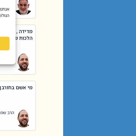
הרב שאול
אנחנו
הגולש
מדידה , קניה ,
הלכות שבת – סי
הרב שמו
מי אשם בחורבן
הרב שמו