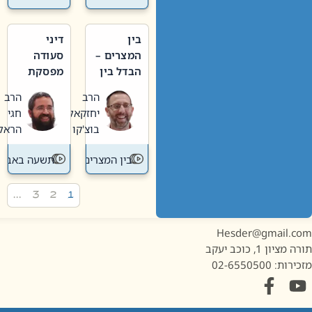
בין
דיני
המצרים –
סעודה
הבדל בין
מפסקת
אבלות
וערב
הרב
הרב
חדשה
תשעה
יחזקאל
חגי
לישנה
באב
בוצ'קו
הראל
בין המצרים
תשעה באב
…
3
2
1
Hesder@gmail.c
מציון 1, כוכב יעקב
ות: 02-6550500