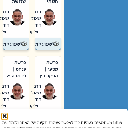
השתי
שלושת
וערב של
האבות
הרב
הרב
חיינו
שאול
שאול
דוד
דוד
בוצ'קו
בוצ'קו
לשמוע קול תורה – מדרש בפרשה
לשמוע קול תור
פרשת
פרשת
מסעי |
פנחס |
הזיקה בין
פנחס הוא
הכהן
אליהו: בין
הרב
הרב
הגדול לעם
קנאות
שאול
שאול
הורסת
דוד
דוד
לקנאות
בוצ'קו
בוצ'קו
בונה
לשמוע קול תורה – מדרש בפרשה
לשמוע קול תור
אנחנו משתמשים בעוגיות כדי לאפשר פעילות תקינה של האתר ולנתח את