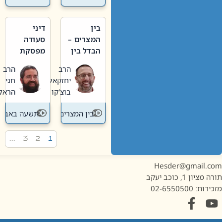
בין
דיני
המצרים –
סעודה
הבדל בין
מפסקת
אבלות
וערב
הרב
הרב
חדשה
תשעה
יחזקאל
חגי
לישנה
באב
בוצ'קו
הראל
בין המצרים
תשעה באב
…
3
2
1
Hesder@gmail.c
מציון 1, כוכב יעקב
ות: 02-6550500