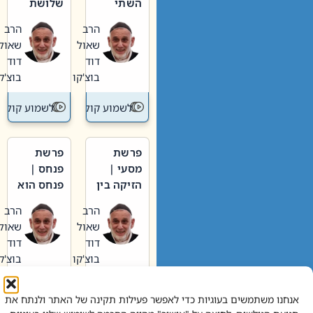
השתי
שלושת
וערב של
האבות
הרב
הרב
חיינו
שאול
שאול
דוד
דוד
בוצ'קו
בוצ'קו
לשמוע קול תורה – מדרש בפרשה
לשמוע קול תור
פרשת
פרשת
מסעי |
פנחס |
הזיקה בין
פנחס הוא
הכהן
אליהו: בין
הרב
הרב
הגדול לעם
קנאות
שאול
שאול
הורסת
דוד
דוד
לקנאות
בוצ'קו
בוצ'קו
בונה
לשמוע קול תורה – מדרש בפרשה
לשמוע קול תור
אנחנו משתמשים בעוגיות כדי לאפשר פעילות תקינה של האתר ולנתח את