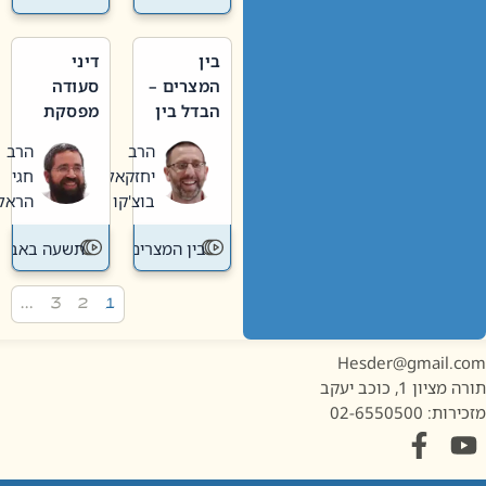
בין
דיני
המצרים –
סעודה
הבדל בין
מפסקת
אבלות
וערב
הרב
הרב
חדשה
תשעה
יחזקאל
חגי
לישנה
באב
בוצ'קו
הראל
בין המצרים
תשעה באב
…
3
2
1
Hesder@gmail.c
מציון 1, כוכב יעקב
ות: 02-6550500