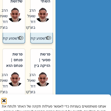
השתי
שלושת
וערב של
האבות
הרב
הרב
חיינו
שאול
שאול
דוד
דוד
בוצ'קו
בוצ'קו
לשמוע קול תורה – מדרש בפרשה
לשמוע קול תור
פרשת
פרשת
מסעי |
פנחס |
הזיקה בין
פנחס הוא
הכהן
אליהו: בין
הרב
הרב
הגדול לעם
קנאות
שאול
שאול
הורסת
דוד
דוד
לקנאות
בוצ'קו
בוצ'קו
בונה
לשמוע קול תורה – מדרש בפרשה
לשמוע קול תור
אנחנו משתמשים בעוגיות כדי לאפשר פעילות תקינה של האתר ולנתח את