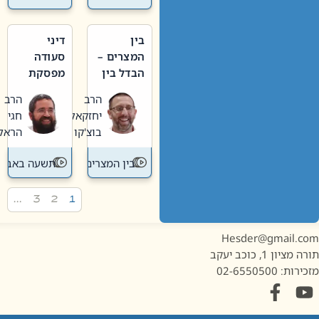
בין
דיני
המצרים –
סעודה
הבדל בין
מפסקת
אבלות
וערב
הרב
הרב
חדשה
תשעה
יחזקאל
חגי
לישנה
באב
בוצ'קו
הראל
בין המצרים
תשעה באב
…
3
2
1
Hesder@gmail.c
מציון 1, כוכב יעקב
ות: 02-6550500