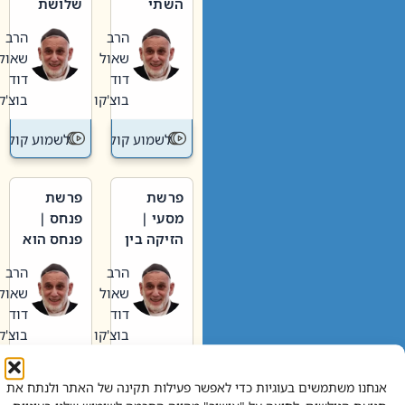
השתי
שלושת
וערב של
האבות
הרב
הרב
חיינו
שאול
שאול
דוד
דוד
בוצ'קו
בוצ'קו
לשמוע קול תורה – מדרש בפרשה
לשמוע קול תור
פרשת
פרשת
מסעי |
פנחס |
הזיקה בין
פנחס הוא
הכהן
אליהו: בין
הרב
הרב
הגדול לעם
קנאות
שאול
שאול
הורסת
דוד
דוד
לקנאות
בוצ'קו
בוצ'קו
בונה
לשמוע קול תורה – מדרש בפרשה
לשמוע קול תור
אנחנו משתמשים בעוגיות כדי לאפשר פעילות תקינה של האתר ולנתח את