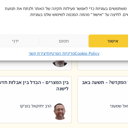
 דוד בוצ'קו
הרב שאול דוד בוצ'קו
 משתמשים בעוגיות כדי לאפשר פעילות תקינה של האתר ולנתח את תנועת
ים. לחיצה על "אישור" מהווה הסכמה לשימוש שלנו בעוגיות.
 שטיפת כלים בשבת –
ליקוטי מוהר"ן תניינא – גם לצדיקי
מן שכג
האמת יש ביטול תורה
אישור
חסום
ידני
אל שמעוני
הרב יאיר בידני
Cookie Policy
מדיניות הפרטיות
יצירת קשר
 המקדש? – תשעה באב
בין המצרים – הבדל בין אבלות חד
לישנה
אל שמעוני
הרב יחזקאל בוצ'קו