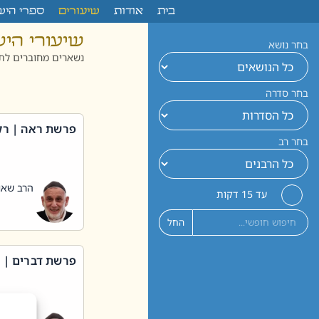
לתוכן
בית
אודות
שיעורים
ספרי היש
שיעורי הי
בחר נושא
נשארים מחוברים לתו
בחר סדרה
פרשת ראה | רק
בחר רב
הרב שאול
עד 15 דקות
החל
פרשת דברים | 