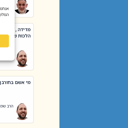
הרב שאול
אנחנו
הגולש
מדידה , קניה ,
הלכות שבת – סי
הרב שמו
מי אשם בחורבן
הרב שמו