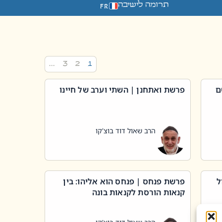
תרומה לישיבה
FR
…
3
2
1
ם
פרשת ואתחנן | השתי וערב של חיינו
הרב שאול דוד בוצ'קו
ל
פרשת פנחס | פנחס הוא אליהו: בין
קנאות הורסת לקנאות בונה