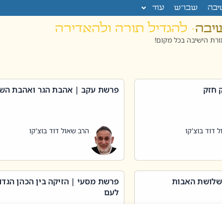
יבה
שבו”ש
עוד
שיבה
· להגדיל תורה ולהאדירה
רת הישיבה בכל מקום!
 חזק
פרשת עקב | אהבת הגר ואהבת הש
 דוד בוצ'קו
הרב שאול דוד בוצ'קו
שלושת האבות
פרשת מסעי | הזיקה בין הכהן הגדו
לעם