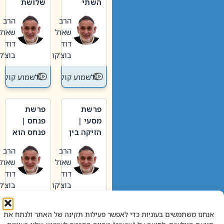
השתי
שלושת
וערב של
האבות
הרב
הרב
חיינו
שאול
שאול
דוד
דוד
בוצ'קו
בוצ'קו
לשמוע קול תורה – מדרש בפרשה
לשמוע קול תור
פרשת
פרשת
מסעי |
פנחס |
הזיקה בין
פנחס הוא
הכהן
אליהו: בין
הרב
הרב
הגדול לעם
קנאות
שאול
שאול
הורסת
דוד
דוד
לקנאות
בוצ'קו
בוצ'קו
בונה
לשמוע קול תורה – מדרש בפרשה
לשמוע קול תור
אנחנו משתמשים בעוגיות כדי לאפשר פעילות תקינה של האתר ולנתח את