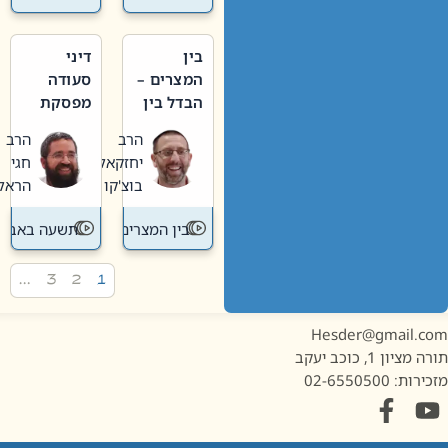
בין
דיני
המצרים –
סעודה
הבדל בין
מפסקת
אבלות
וערב
הרב
הרב
חדשה
תשעה
יחזקאל
חגי
לישנה
באב
בוצ'קו
הראל
בין המצרים
תשעה באב
…
3
2
1
Hesder@gmail.c
מציון 1, כוכב יעקב
ות: 02-6550500