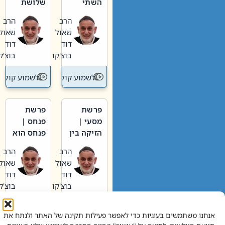
השתי
שלושת
וערב של
האבות
הרב
הרב
חיינו
שאול
שאול
דוד
דוד
בוצ'קו
בוצ'קו
לשמוע קול תורה – מדרש בפרשה
לשמוע קול תור
פרשת
פרשת
מסעי |
פנחס |
הזיקה בין
פנחס הוא
הכהן
אליהו: בין
הרב
הרב
הגדול לעם
קנאות
שאול
שאול
הורסת
דוד
דוד
לקנאות
בוצ'קו
בוצ'קו
בונה
לשמוע קול תורה – מדרש בפרשה
לשמוע קול תור
אנחנו משתמשים בעוגיות כדי לאפשר פעילות תקינה של האתר ולנתח את