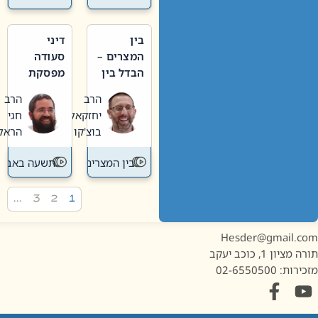
בין
דיני
המצרים –
סעודה
הבדל בין
מפסקת
אבלות
וערב
הרב
הרב
חדשה
תשעה
יחזקאל
חגי
לישנה
באב
בוצ'קו
הראל
בין המצרים
תשעה באב
…
3
2
1
Hesder@gmail.c
מציון 1, כוכב יעקב
ות: 02-6550500