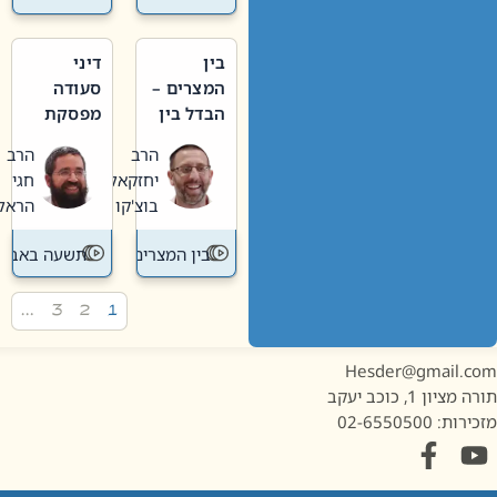
בין
דיני
המצרים –
סעודה
הבדל בין
מפסקת
אבלות
וערב
הרב
הרב
חדשה
תשעה
יחזקאל
חגי
לישנה
באב
בוצ'קו
הראל
בין המצרים
תשעה באב
…
3
2
1
Hesder@gmail.c
מציון 1, כוכב יעקב
ות: 02-6550500