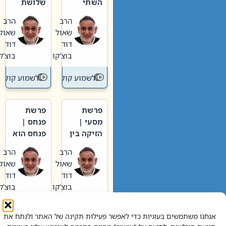
השתי
שלושת
וערב של
האבות
הרב
הרב
חיינו
שאול
שאול
דוד
דוד
בוצ'קו
בוצ'קו
לשמוע קול תורה – מדרש בפרשה
לשמוע קול תור
פרשת
פרשת
מסעי |
פנחס |
הזיקה בין
פנחס הוא
הכהן
אליהו: בין
הרב
הרב
הגדול לעם
קנאות
שאול
שאול
הורסת
דוד
דוד
לקנאות
בוצ'קו
בוצ'קו
בונה
לשמוע קול תורה – מדרש בפרשה
לשמוע קול תור
אנחנו משתמשים בעוגיות כדי לאפשר פעילות תקינה של האתר ולנתח את