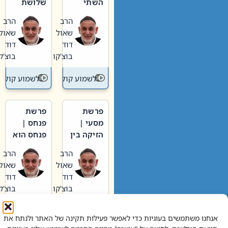
השתי
שלושת
וערב של
האבות
הרב
הרב
חיינו
שאול
שאול
דוד
דוד
בוצ'קו
בוצ'קו
לשמוע קול תורה – מדרש בפרשה
לשמוע קול תור
פרשת
פרשת
מסעי |
פנחס |
הזיקה בין
פנחס הוא
הכהן
אליהו: בין
הרב
הרב
הגדול לעם
קנאות
שאול
שאול
הורסת
דוד
דוד
לקנאות
בוצ'קו
בוצ'קו
בונה
לשמוע קול תורה – מדרש בפרשה
לשמוע קול תור
אנחנו משתמשים בעוגיות כדי לאפשר פעילות תקינה של האתר ולנתח את