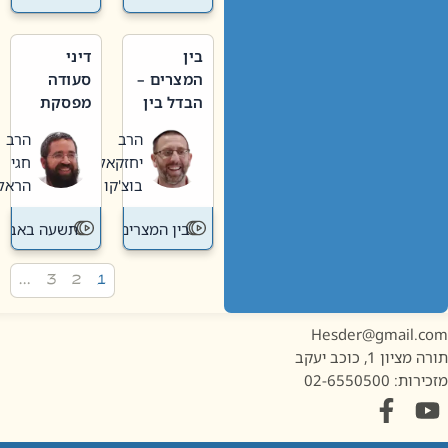
בין
דיני
המצרים –
סעודה
הבדל בין
מפסקת
אבלות
וערב
הרב
הרב
חדשה
תשעה
יחזקאל
חגי
לישנה
באב
בוצ'קו
הראל
בין המצרים
תשעה באב
…
3
2
1
Hesder@gmail.c
מציון 1, כוכב יעקב
ות: 02-6550500