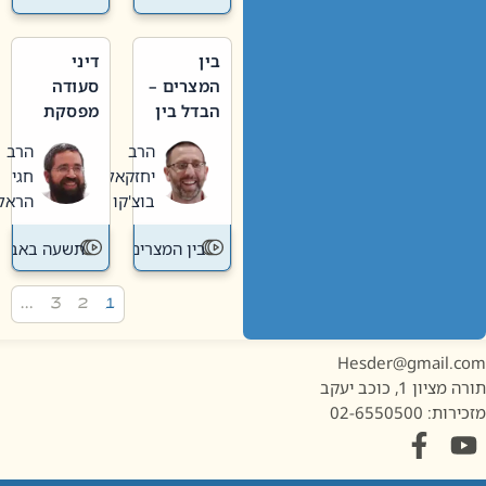
בין
דיני
המצרים –
סעודה
הבדל בין
מפסקת
אבלות
וערב
הרב
הרב
חדשה
תשעה
יחזקאל
חגי
לישנה
באב
בוצ'קו
הראל
בין המצרים
תשעה באב
…
3
2
1
Hesder@gmail.c
מציון 1, כוכב יעקב
ות: 02-6550500