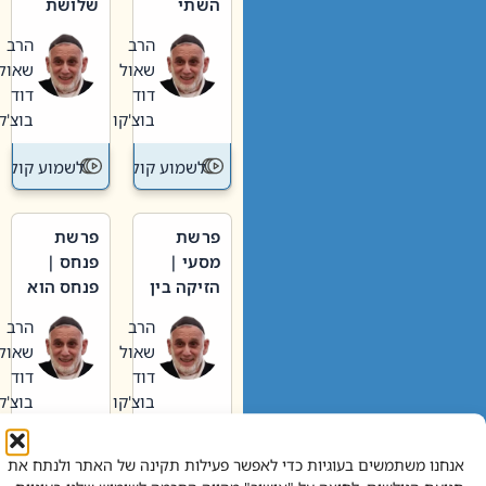
השתי
שלושת
וערב של
האבות
הרב
הרב
חיינו
שאול
שאול
דוד
דוד
בוצ'קו
בוצ'קו
לשמוע קול תורה – מדרש בפרשה
לשמוע קול תור
פרשת
פרשת
מסעי |
פנחס |
הזיקה בין
פנחס הוא
הכהן
אליהו: בין
הרב
הרב
הגדול לעם
קנאות
שאול
שאול
הורסת
דוד
דוד
לקנאות
בוצ'קו
בוצ'קו
בונה
לשמוע קול תורה – מדרש בפרשה
לשמוע קול תור
אנחנו משתמשים בעוגיות כדי לאפשר פעילות תקינה של האתר ולנתח את