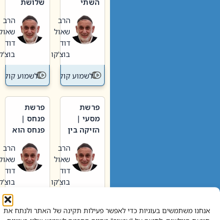
השתי
שלושת
וערב של
האבות
הרב
הרב
חיינו
שאול
שאול
דוד
דוד
בוצ'קו
בוצ'קו
לשמוע קול תורה – מדרש בפרשה
לשמוע קול תור
פרשת
פרשת
מסעי |
פנחס |
הזיקה בין
פנחס הוא
הכהן
אליהו: בין
הרב
הרב
הגדול לעם
קנאות
שאול
שאול
הורסת
דוד
דוד
לקנאות
בוצ'קו
בוצ'קו
בונה
לשמוע קול תורה – מדרש בפרשה
לשמוע קול תור
אנחנו משתמשים בעוגיות כדי לאפשר פעילות תקינה של האתר ולנתח את