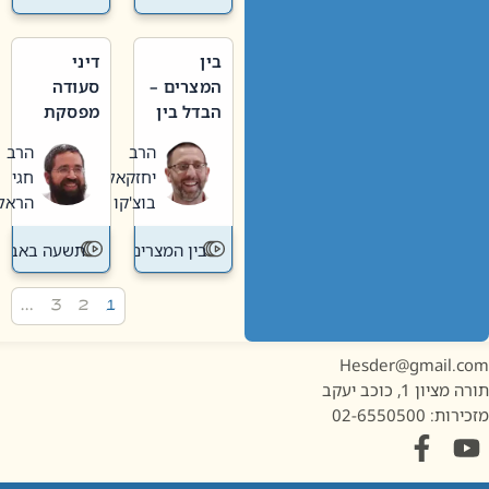
בין
דיני
המצרים –
סעודה
הבדל בין
מפסקת
אבלות
וערב
הרב
הרב
חדשה
תשעה
יחזקאל
חגי
לישנה
באב
בוצ'קו
הראל
בין המצרים
תשעה באב
…
3
2
1
Hesder@gmail.c
מציון 1, כוכב יעקב
ות: 02-6550500