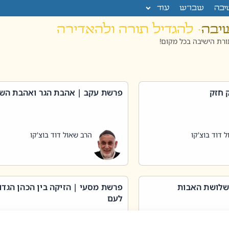
יבה
שבו”ש
עוד
שיבה
· להגדיל תורה ולהאדירה
רת הישיבה בכל מקום!
 חזק
פרשת עקב | אהבת הגר ואהבת הש
 דוד בוצ'קו
הרב שאול דוד בוצ'קו
שלושת האבות
פרשת מסעי | הזיקה בין הכהן הגדו
לעם