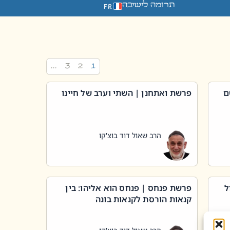
תרומה לישיבה
FR
…
3
2
1
ם
פרשת ואתחנן | השתי וערב של חיינו
הרב שאול דוד בוצ'קו
ל
פרשת פנחס | פנחס הוא אליהו: בין
קנאות הורסת לקנאות בונה