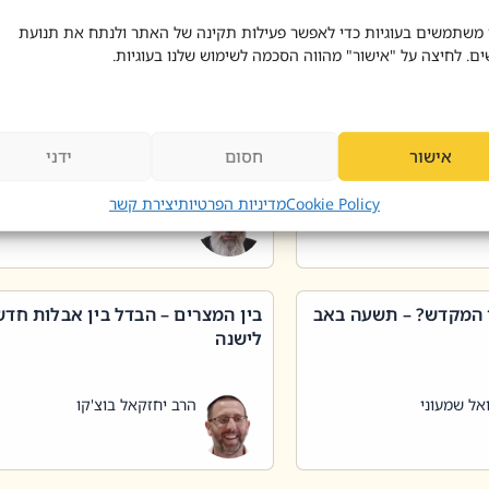
 דוד בוצ'קו
הרב שאול דוד בוצ'קו
 משתמשים בעוגיות כדי לאפשר פעילות תקינה של האתר ולנתח את תנועת
ים. לחיצה על "אישור" מהווה הסכמה לשימוש שלנו בעוגיות.
 שטיפת כלים בשבת –
ליקוטי מוהר"ן תניינא – גם לצדיקי
מן שכג
האמת יש ביטול תורה
אישור
חסום
ידני
אל שמעוני
הרב יאיר בידני
Cookie Policy
מדיניות הפרטיות
יצירת קשר
 המקדש? – תשעה באב
בין המצרים – הבדל בין אבלות חד
לישנה
אל שמעוני
הרב יחזקאל בוצ'קו