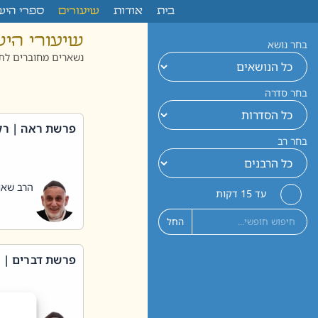
לתוכן
בית
אודות
שיעורים
ספרי היש
שיעורי הי
בחר נושא
נשארים מחוברים לתו
בחר סדרה
פרשת ראה | רק
בחר רב
הרב שאול
עד 15 דקות
החל
פרשת דברים | 