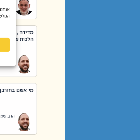
הרב שאול
אנחנו
הגולש
מדידה , קניה ,
הלכות שבת – סי
הרב שמו
מי אשם בחורבן
הרב שמו