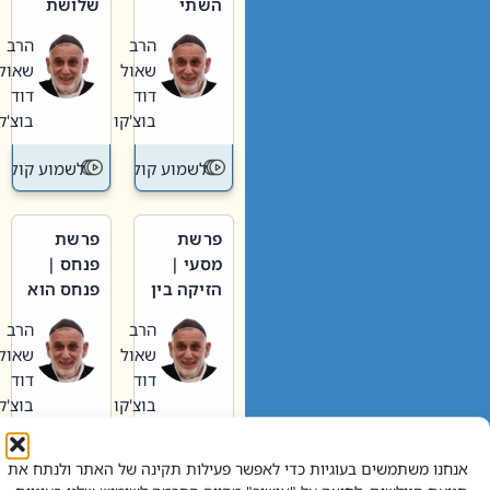
השתי
שלושת
וערב של
האבות
הרב
הרב
חיינו
שאול
שאול
דוד
דוד
בוצ'קו
בוצ'קו
לשמוע קול תורה – מדרש בפרשה
לשמוע קול תור
פרשת
פרשת
מסעי |
פנחס |
הזיקה בין
פנחס הוא
הכהן
אליהו: בין
הרב
הרב
הגדול לעם
קנאות
שאול
שאול
הורסת
דוד
דוד
לקנאות
בוצ'קו
בוצ'קו
בונה
לשמוע קול תורה – מדרש בפרשה
לשמוע קול תור
אנחנו משתמשים בעוגיות כדי לאפשר פעילות תקינה של האתר ולנתח את