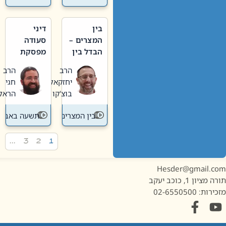
בין
דיני
המצרים –
סעודה
הבדל בין
מפסקת
אבלות
וערב
הרב
הרב
חדשה
תשעה
יחזקאל
חגי
לישנה
באב
בוצ'קו
הראל
בין המצרים
תשעה באב
…
3
2
1
Hesder@gmail.c
מציון 1, כוכב יעקב
ות: 02-6550500