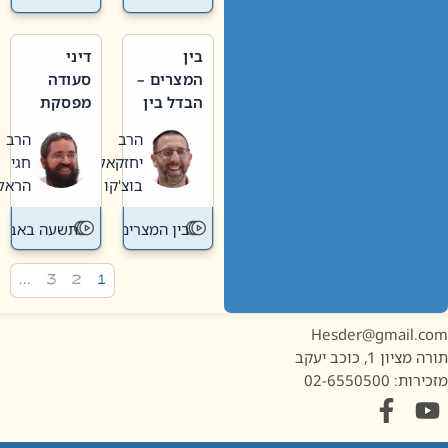
בין
דיני
המצרים –
סעודה
הבדל בין
מפסקת
אבלות
וערב
הרב
הרב
חדשה
תשעה
יחזקאל
חגי
לישנה
באב
בוצ'קו
הראל
בין המצרים
תשעה באב
…
3
2
1
Hesder@gmail.c
מציון 1, כוכב יעקב
ות: 02-6550500