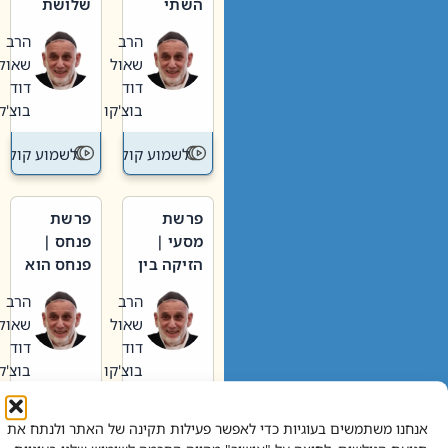
השתי
שלושת
וערב של
האבות
הרב
הרב
חיינו
שאול
שאול
דוד
דוד
בוצ'קו
בוצ'קו
לשמוע קול תורה – מדרש בפרשה
לשמוע קול תור
פרשת
פרשת
מסעי |
פנחס |
הזיקה בין
פנחס הוא
הכהן
אליהו: בין
הרב
הרב
הגדול לעם
קנאות
שאול
שאול
הורסת
דוד
דוד
לקנאות
בוצ'קו
בוצ'קו
בונה
לשמוע קול תורה – מדרש בפרשה
לשמוע קול תור
אנחנו משתמשים בעוגיות כדי לאפשר פעילות תקינה של האתר ולנתח את